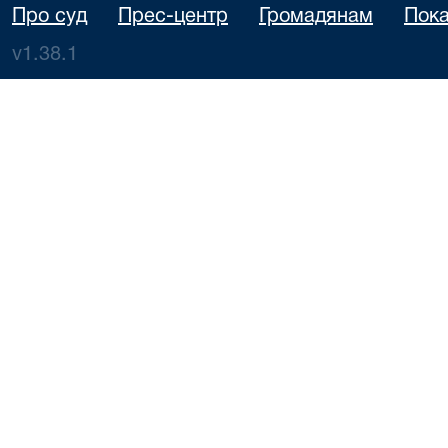
Про суд
Прес-центр
Громадянам
Пока
v1.38.1