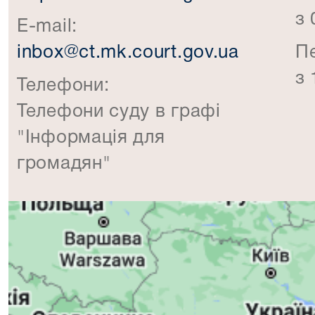
з 
E-mail:
inbox@ct.mk.court.gov.ua
П
з 
Телефони:
Телефони суду в графі
"Інформація для
громадян"