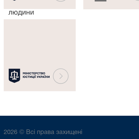
прав
рішень
людини
Міністерство
юстиції
України
2026 © Всі права захищені