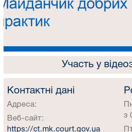
Попередній
Участь у відео
Контактні дані
Р
Адреса:
П
з 
Веб-сайт:
https://ct.mk.court.gov.ua
П