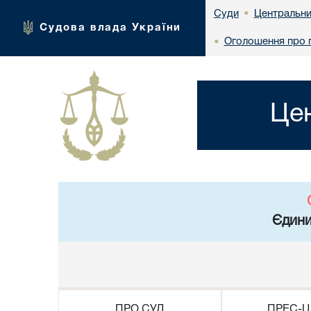
Центральни
Суди
•
Судова влада України
Оголошення про 
•
Це
Єдини
ПРО СУД
ПРЕС-Ц