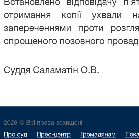
Встановлено відповідачу п`
отримання копії ухвали 
запереченнями проти розгл
спрощеного позовного провад
Суддя Саламатін О.В.
2026 © Всі права захищені
Про суд
Прес-центр
Громадянам
Пока